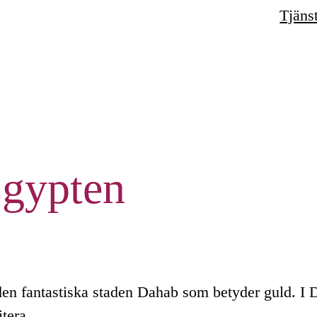
Tjäns
Egypten
h den fantastiska staden Dahab som betyder guld. I
itera.