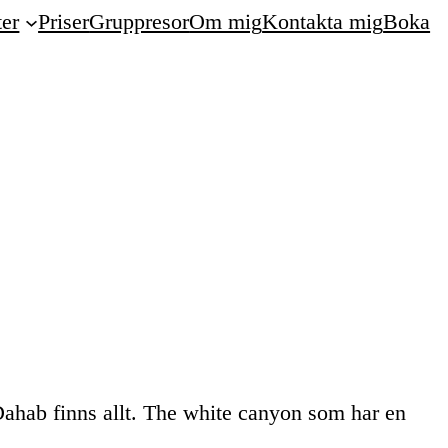
ter
Priser
Gruppresor
Om mig
Kontakta mig
Boka
 Dahab finns allt. The white canyon som har en