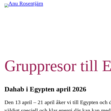
Gruppresor till 
Dahab i Egypten april 2026
Den 13 april – 21 april åker vi till Egypten oc
väldigt speciell och klar energi där kan kan med